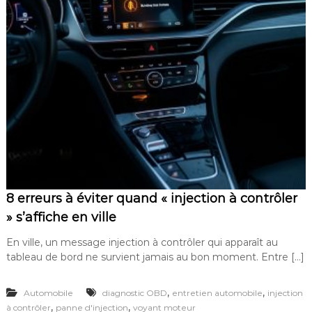
8 erreurs à éviter quand « injection à contrôler
» s’affiche en ville
En ville, un message injection à contrôler qui apparaît au
tableau de bord ne survient jamais au bon moment. Entre […]
,
,
Automobile
diagnostic OBD
entretien automobile
injection
,
,
à contrôler
panne d'injection
voyant moteur