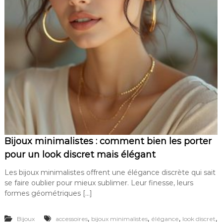
Bijoux minimalistes : comment bien les porter
pour un look discret mais élégant
Les bijoux minimalistes offrent une élégance discrète qui sait
se faire oublier pour mieux sublimer. Leur finesse, leurs
formes géométriques […]
,
,
,
,
Bijoux
accessoires
bijoux minimalistes
élégance
look discret