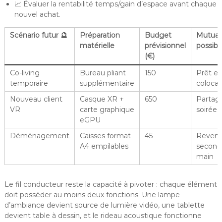
📈 Évaluer la rentabilité temps/gain d’espace avant chaque
nouvel achat.
Scénario futur 🔮
Préparation
Budget
Mutuali
matérielle
prévisionnel
possibl
(€)
Co-living
Bureau pliant
150
Prêt en
temporaire
supplémentaire
colocat
Nouveau client
Casque XR +
650
Partag
VR
carte graphique
soirée
eGPU
Déménagement
Caisses format
45
Reven
A4 empilables
second
main
Le fil conducteur reste la capacité à pivoter : chaque élément
doit posséder au moins deux fonctions. Une lampe
d’ambiance devient source de lumière vidéo, une tablette
devient table à dessin, et le rideau acoustique fonctionne