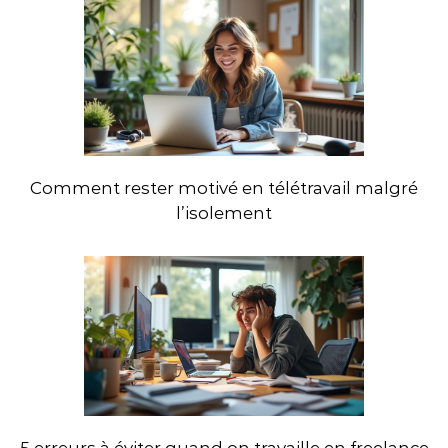
l
’
a
r
Comment rester motivé en télétravail malgré
t
l’isolement
i
c
l
e