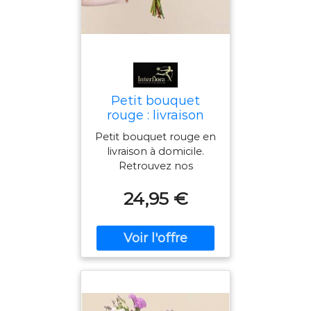
Petit bouquet
rouge : livraison
petit bouquet
Petit bouquet rouge en
rouge à domicile -
livraison à domicile.
Interflora
Retrouvez nos
bouquets petits prix à
24,95 €
partir de 19,95€, livrés
en 24H.