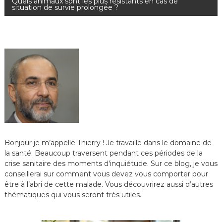
Quels animaux sont les plus résistants en cas de
situation de survie prolongée ?
v
i
g
a
t
i
Bonjour je m’appelle Thierry ! Je travaille dans le domaine de
o
la santé. Beaucoup traversent pendant ces périodes de la
crise sanitaire des moments d’inquiétude. Sur ce blog, je vous
n
conseillerai sur comment vous devez vous comporter pour
être à l’abri de cette malade. Vous découvrirez aussi d’autres
d
thématiques qui vous seront très utiles.
e