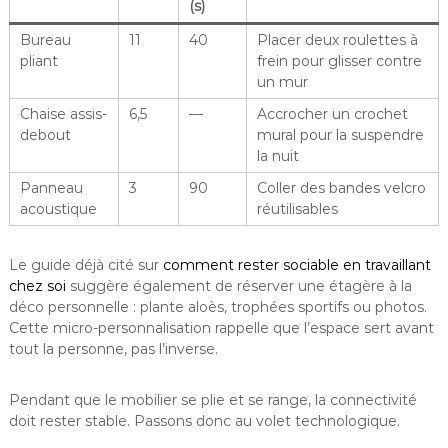
(s)
Bureau
11
40
Placer deux roulettes à
pliant
frein pour glisser contre
un mur
Chaise assis-
6,5
—
Accrocher un crochet
debout
mural pour la suspendre
la nuit
Panneau
3
90
Coller des bandes velcro
acoustique
réutilisables
Le guide déjà cité sur
comment rester sociable en travaillant
chez soi
suggère également de réserver une étagère à la
déco personnelle : plante aloès, trophées sportifs ou photos.
Cette micro-personnalisation rappelle que l’espace sert avant
tout la personne, pas l’inverse.
Pendant que le mobilier se plie et se range, la connectivité
doit rester stable. Passons donc au volet technologique.