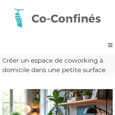
A
l
l
e
r
a
C
u
o
c
o
-
n
C
t
o
Créer un espace de coworking à
e
n
n
domicile dans une petite surface
f
u
i
n
é
s