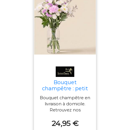
Bouquet
champêtre : petit
bouquet rose en
Bouquet champêtre en
livraison à domicile
livraison à domicile.
- Interflora
Retrouvez nos
bouquets petits prix à
24,95 €
partir de 19,95€, livrés
en 24H.