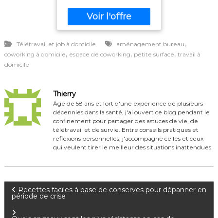
,
Télétravail et job à domicile
aménagement bureau
,
,
,
coworking à domicile
espace de coworking
petite surface
travail à
domicile
Thierry
Âgé de 58 ans et fort d'une expérience de plusieurs
décennies dans la santé, j'ai ouvert ce blog pendant le
confinement pour partager des astuces de vie, de
télétravail et de survie. Entre conseils pratiques et
réflexions personnelles, j'accompagne celles et ceux
qui veulent tirer le meilleur des situations inattendues.
N
Recettes faciles à base de conserves pour dépanner en
période de crise
a