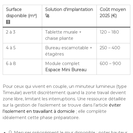
Surface
Solution d’implantation
Coût moyen
disponible (m²)
🚀
2025 (€)
🧮
2 à 3
Tablette murale +
120 – 180
chaise pliante
4 à 5
Bureau escamotable +
250 – 400
étagères
6 à 8
Module complet
600 – 900
Espace Mini Bureau
Pour ceux qui vivent en couple, un minuteur lumineux (type
Timeular) avertit discrètement quand la zone travail devient
zone libre, limitant les interruptions. Une ressource détaillée
sur la gestion de l’isolement se trouve dans l’article
éviter
l’isolement en travaillant à domicile
; elle complète
idéalement cette phase préparatoire.
🔍 Mesurer précisément le mur disponible ; noter hauteur