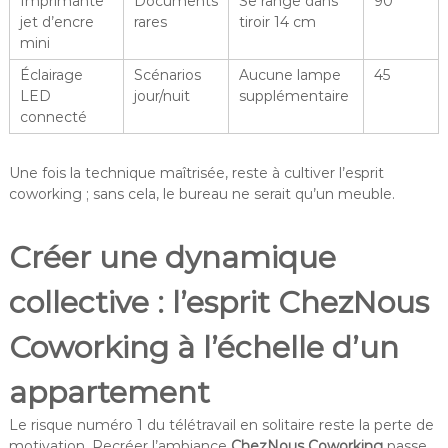
Imprimante
Documents
Se range dans
90
jet d’encre
rares
tiroir 14 cm
mini
Éclairage
Scénarios
Aucune lampe
45
LED
jour/nuit
supplémentaire
connecté
Une fois la technique maîtrisée, reste à cultiver l’esprit
coworking ; sans cela, le bureau ne serait qu’un meuble.
Créer une dynamique
collective : l’esprit ChezNous
Coworking à l’échelle d’un
appartement
Le risque numéro 1 du télétravail en solitaire reste la perte de
motivation. Recréer l’ambiance
ChezNous Coworking
passe