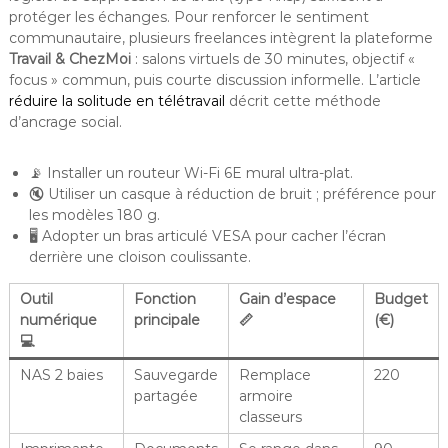
protéger les échanges. Pour renforcer le sentiment
communautaire, plusieurs freelances intègrent la plateforme
Travail & ChezMoi
: salons virtuels de 30 minutes, objectif «
focus » commun, puis courte discussion informelle. L’article
réduire la solitude en télétravail
décrit cette méthode
d’ancrage social.
📡 Installer un routeur Wi-Fi 6E mural ultra-plat.
🔇 Utiliser un casque à réduction de bruit ; préférence pour
les modèles 180 g.
🖥️ Adopter un bras articulé VESA pour cacher l’écran
derrière une cloison coulissante.
Outil
Fonction
Gain d’espace
Budget
numérique
principale
📏
(€)
💻
NAS 2 baies
Sauvegarde
Remplace
220
partagée
armoire
classeurs