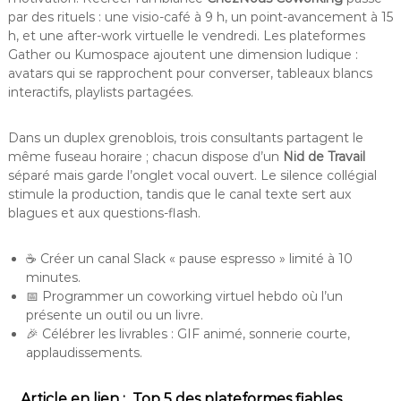
par des rituels : une visio-café à 9 h, un point-avancement à 15
h, et une after-work virtuelle le vendredi. Les plateformes
Gather ou Kumospace ajoutent une dimension ludique :
avatars qui se rapprochent pour converser, tableaux blancs
interactifs, playlists partagées.
Dans un duplex grenoblois, trois consultants partagent le
même fuseau horaire ; chacun dispose d’un
Nid de Travail
séparé mais garde l’onglet vocal ouvert. Le silence collégial
stimule la production, tandis que le canal texte sert aux
blagues et aux questions-flash.
☕ Créer un canal Slack « pause espresso » limité à 10
minutes.
📅 Programmer un coworking virtuel hebdo où l’un
présente un outil ou un livre.
🎉 Célébrer les livrables : GIF animé, sonnerie courte,
applaudissements.
Article en lien :
Top 5 des plateformes fiables