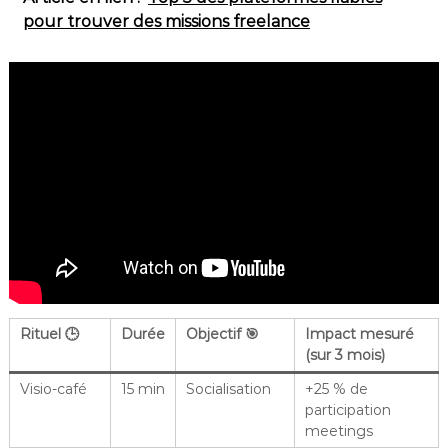
pour trouver des missions freelance
Rituel 🕒
Durée
Objectif 🎯
Impact mesuré
(sur 3 mois)
Visio-café
15 min
Socialisation
+25 % de
participation
meetings